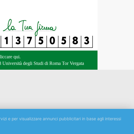
liccare qui
.
 Università degli Studi di Roma Tor Vergata
vizi e per visualizzare annunci pubblicitari in base agli interessi