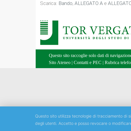
Scarica:
Bando
,
ALLEGATO A
e
ALLEGATO
Questo sito raccoglie solo dati di navigazio
Sito Ateneo
|
Contatti e PEC
|
Rubrica telefo
Questo sito utilizza tecnologie di tracciamento di si
degli utenti. Accetto e posso revocare o modificar