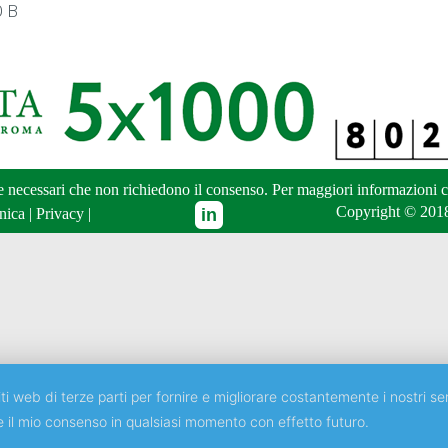
 B
ne necessari che non richiedono il consenso. Per maggiori informazioni
c
Copyright © 2018
nica
|
Privacy
|
ti web di terze parti per fornire e migliorare costantemente i nostri ser
e il mio consenso in qualsiasi momento con effetto futuro.