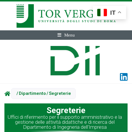
IT
Menu
/
Dipartimento
/
Segreterie
Segreterie
Uffici di riferimento per il supporto amministrativo e la
gestione delle attività didattiche e di ricerca del
Dipartimento di Ingegneria dell'Impresa