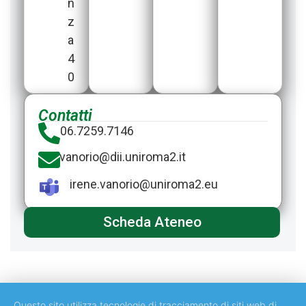
n
z
a
4
0
Contatti
06.7259.7146
vanorio@​dii.uniroma2.it
irene.vanorio@​uniroma2.eu
Scheda Ateneo
Questo sito utilizza tecnologie di tracciamento di siti web di