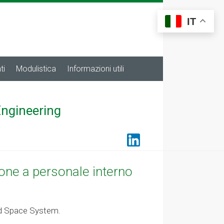
IT
ti
Modulistica
Informazioni utili
Engineering
ione a personale interno
ford Space System.