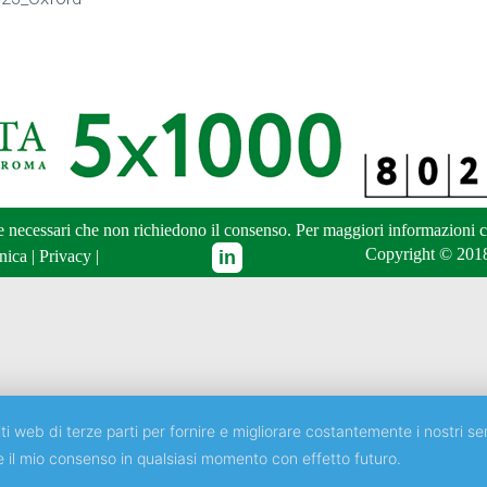
ne necessari che non richiedono il consenso. Per maggiori informazioni
c
Copyright © 2018
nica
|
Privacy
|
ti web di terze parti per fornire e migliorare costantemente i nostri ser
e il mio consenso in qualsiasi momento con effetto futuro.