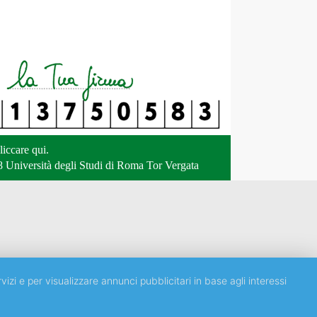
liccare qui
.
 Università degli Studi di Roma Tor Vergata
vizi e per visualizzare annunci pubblicitari in base agli interessi