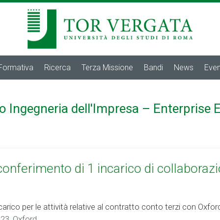
 Formativa
Ricerca
Terza Missione
Bandi
News
Even
o Ingegneria dell'Impresa – Enterprise 
conferimento di 1 incarico di collaboraz
ncarico per le attività relative al contratto conto terzi con Ox
2023_Oxford