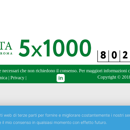
ne necessari che non richiedono il consenso. Per maggiori informazioni
c
Copyright © 2018
nica
|
Privacy
|
ti web di terze parti per fornire e migliorare costantemente i nostri ser
e il mio consenso in qualsiasi momento con effetto futuro.