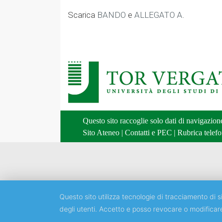
Scarica
BANDO
e
ALLEGATO A
.
Questo sito raccoglie solo dati di navigazio
Sito Ateneo
|
Contatti e PEC
|
Rubrica telefo
Questo sito utilizza tecnologie di tracciamento di si
degli utenti. Accetto e posso revocare o modificar