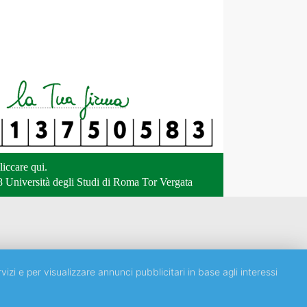
liccare qui
.
 Università degli Studi di Roma Tor Vergata
vizi e per visualizzare annunci pubblicitari in base agli interessi