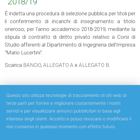
2018/19
È indetta una procedura di selezione pubblica per titoli per
il conferimento di incarichi di insegnamento a titolo
oneroso, per l’anno accademico 2018-2019, mediante la
stipula di contratto di diritto privato relativo a Corsi di
Studio afferenti al Dipartimento di Ingegneria dell’Impresa
“Mario Lucertini”.
Scarica
BANDO
,
ALLEGATO A
e
ALLEGATO B
.
Questo sito utilizza tecnologie di tracciamento di siti web di
terze parti per fornire e migliorare costantemente i nostri
servizi e per visualizzare annunci pubblicitari in base agli
Copyright © 2018 Università degli Studi di Roma Tor Vergata
interessi degli utenti. Accetto e posso revocare o modificare il
mio consenso in qualsiasi momento con effetto futuro.