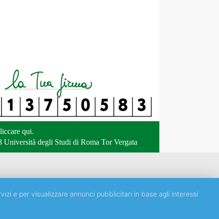
liccare qui
.
 Università degli Studi di Roma Tor Vergata
vizi e per visualizzare annunci pubblicitari in base agli interessi