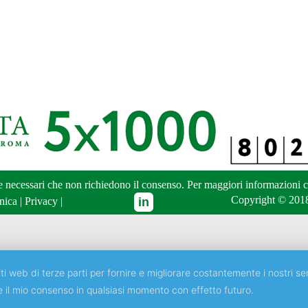
ne necessari che non richiedono il consenso. Per maggiori informazioni
c
Copyright © 2018
nica
|
Privacy
|
ti web di terze parti per fornire e migliorare costantemente i nostri ser
e il mio consenso in qualsiasi momento con effetto futuro.