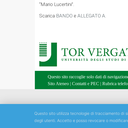
“Mario Lucertini”.
Scarica
BANDO
e
ALLEGATO A
.
Questo sito raccoglie solo dati di navigazio
Sito Ateneo
|
Contatti e PEC
|
Rubrica telefo
Questo sito utilizza tecnologie di tracciamento di si
degli utenti. Accetto e posso revocare o modificar