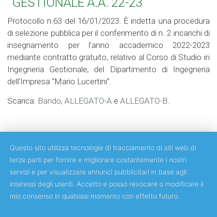
GESTIONALE A.A. 22-23
Protocollo n.63 del 16/01/2023. È indetta una procedura
di selezione pubblica per il conferimento di n. 2 incarichi di
insegnamento per l’anno accademico 2022-2023
mediante contratto gratuito, relativo al Corso di Studio in
Ingegneria Gestionale, del Dipartimento di Ingegneria
dell’Impresa “Mario Lucertini”.
Scarica:
Bando
,
ALLEGATO-A
e
ALLEGATO-B
.
Questo sito utilizza tecnologie di tracciamento di siti web di
terze parti per fornire e migliorare costantemente i nostri
servizi e per visualizzare annunci pubblicitari in base agli
Copyright © 2018 Università degli Studi di Roma Tor Vergata
interessi degli utenti. Accetto e posso revocare o modificare il
mio consenso in qualsiasi momento con effetto futuro.