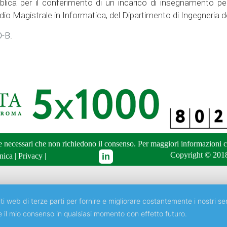
bblica per il conferimento di un incarico di insegnamento 
tudio Magistrale in Informatica, del Dipartimento di Ingegneria d
O-B
.
ne necessari che non richiedono il consenso. Per maggiori informazioni
c
Copyright © 2018
nica
|
Privacy
|
ti web di terze parti per fornire e migliorare costantemente i nostri ser
e il mio consenso in qualsiasi momento con effetto futuro.