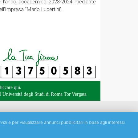
per l’anno accademico 2023-2024 mediante
ell’Impresa “Mario Lucertini”.
liccare qui
.
 Università degli Studi di Roma Tor Vergata
vizi e per visualizzare annunci pubblicitari in base agli interessi