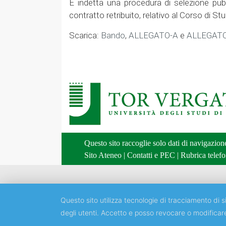
È indetta una procedura di selezione pu
contratto retribuito, relativo al Corso di S
Scarica:
Bando
,
ALLEGATO-A
e
ALLEGAT
Questo sito raccoglie solo dati di navigazio
Sito Ateneo
|
Contatti e PEC
|
Rubrica telefo
Questo sito utilizza tecnologie di tracciamento di si
degli utenti. Accetto e posso revocare o modificar