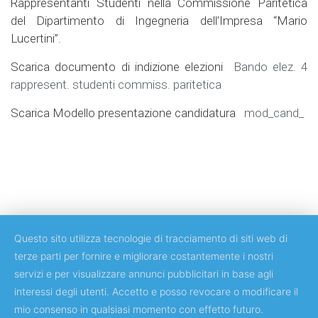
Rappresentanti Studenti nella Commissione Paritetica
del Dipartimento di Ingegneria dell’Impresa “Mario
Lucertini”.
Scarica documento di indizione elezioni
Bando elez. 4
rappresent. studenti commiss. paritetica
Scarica Modello presentazione candidatura
mod_cand_
Questo sito utilizza tecnologie di tracciamento di siti web di
terze parti per fornire e migliorare costantemente i nostri
servizi e per visualizzare annunci pubblicitari in base agli
Copyright © 2018 Università degli Studi di Roma Tor Vergata
interessi degli utenti. Accetto e posso revocare o modificare il
mio consenso in qualsiasi momento con effetto futuro.