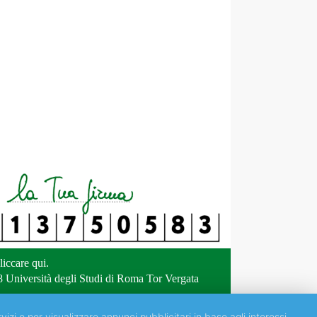
liccare qui
.
 Università degli Studi di Roma Tor Vergata
vizi e per visualizzare annunci pubblicitari in base agli interessi