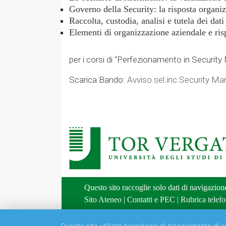
Governo della Security: la risposta organizz
Raccolta, custodia, analisi e tutela dei dat
Elementi di organizzazione aziendale e risp
per i corsi di “Perfezionamento in Security
Scarica Bando:
Avviso sel.inc.Security Ma
Questo sito raccoglie solo dati di navigazio
Sito Ateneo
|
Contatti e PEC
|
Rubrica telefo
Questo sito utilizza tecnologie di tracciamento di si