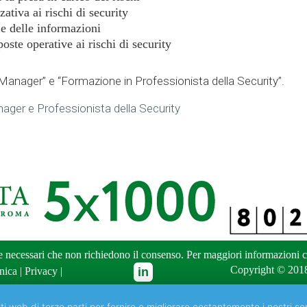
ativa ai rischi di security
i e delle informazioni
oste operative ai rischi di security
 Manager” e “Formazione in Professionista della Security”.
nager e Professionista della Security
ne necessari che non richiedono il consenso. Per maggiori informazioni
c
Copyright © 2018
nica
|
Privacy
|
ti web di terze parti per fornire e migliorare costantemente i nostri ser