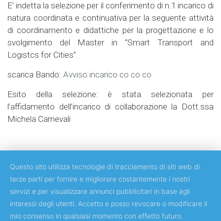
E’ indetta la selezione per il conferimento di n.1 incarico di
natura coordinata e continuativa per la seguente attività
di coordinamento e didattiche per la progettazione e lo
svolgimento del Master in “Smart Transport and
Logistcs for Cities”.
scarica Bando:
Avviso incarico co co co
Esito della selezione: è stata selezionata per
l’affidamento dell’incarico di collaborazione la Dott.ssa
Michela Carnevali
Questo sito utilizza tecnologie di tracciamento di siti web di
terze parti per fornire e migliorare costantemente i nostri
servizi e per visualizzare annunci pubblicitari in base agli
Copyright © 2018 Università degli Studi di Roma Tor Vergata
interessi degli utenti. Accetto e posso revocare o modificare il
mio consenso in qualsiasi momento con effetto futuro.