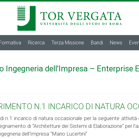
 Formativa
Ricerca
Terza Missione
Bandi
News
Even
o Ingegneria dell'Impresa – Enterprise 
ERIMENTO N.1 INCARICO DI NATURA O
di n.1 incarico di natura occasionale per la seguente attività di
segnamento di “Architetture dei Sistemi di Elaborazione” per l’a
ngegneria dell’Impresa “Mario Lucertini”