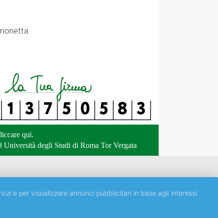
Simonetta
liccare qui
.
 Università degli Studi di Roma Tor Vergata
vizi e per visualizzare annunci pubblicitari in base agli interessi