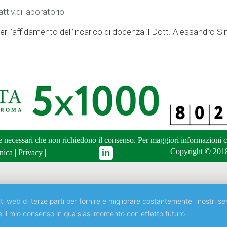
ttiv.di laboratorio
per l’affidamento dell’incarico di docenza il Dott. Alessandro 
ne necessari che non richiedono il consenso. Per maggiori informazioni
c
Copyright © 2018
nica
|
Privacy
|
ti web di terze parti per fornire e migliorare costantemente i nostri ser
e il mio consenso in qualsiasi momento con effetto futuro.