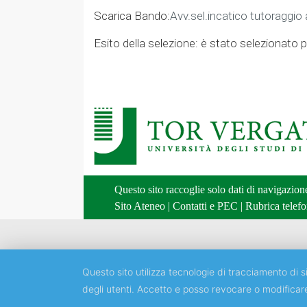
Scarica Bando:
Avv.sel.incatico tutoraggio a
Esito della selezione: è stato selezionato 
Questo sito raccoglie solo dati di navigazio
Sito Ateneo
|
Contatti e PEC
|
Rubrica telefo
Questo sito utilizza tecnologie di tracciamento di si
degli utenti. Accetto e posso revocare o modificar