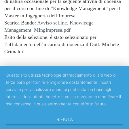
di natura occasionale per la seguente attività di docenza
per il corso on line di “Knowledge Management” per il
Master in Ingegneria dell’Impresa.
Scarica Bando:
Avviso sel.inc. Knowledge
Management_MIngImpresa.pdf
Esito della selezione: è stato selezionato per
l’affidamento dell’incarico di docenza il Dott. Michele
Grimaldi
Questo sito utilizza tecnologie di tracciamento di siti web di
terze parti per fornire e migliorare costantemente i nostri
servizi e per visualizzare annunci pubblicitari in base agli
Copyright © 2018 Università degli Studi di Roma Tor Vergata
interessi degli utenti. Accetto e posso revocare o modificare il
mio consenso in qualsiasi momento con effetto futuro.
RIFIUTA