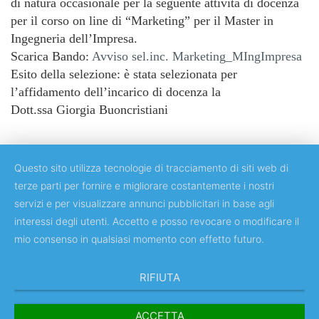
di natura occasionale per la seguente attività di docenza
per il corso on line di “Marketing” per il Master in
Ingegneria dell’Impresa.
Scarica Bando:
Avviso sel.inc. Marketing_MIngImpresa
Esito della selezione: è stata selezionata per
l’affidamento dell’incarico di docenza la
Dott.ssa Giorgia Buoncristiani
Questo sito utilizza tecnologie di tracciamento di siti web di
terze parti per fornire e migliorare costantemente i nostri
servizi e per visualizzare annunci pubblicitari in base agli
Copyright © 2018 Università degli Studi di Roma Tor Vergata
interessi degli utenti. Accetto e posso revocare o modificare il
mio consenso in qualsiasi momento con effetto futuro.
RIFIUTA
ACCETTA