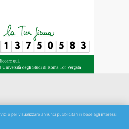
liccare qui
.
 Università degli Studi di Roma Tor Vergata
vizi e per visualizzare annunci pubblicitari in base agli interessi