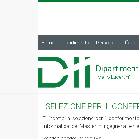
Home
Dipartimento
Persone
Offerta
Dipartiment
"Mario Lucertini"
SELEZIONE PER IL CONF
E’ indetta la selezione per il conferiment
Informatica” del Master in Ingegneria per l
Scarica bando:
Bando IPA