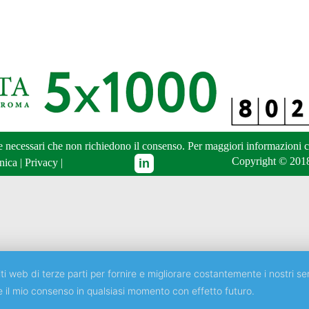
ne necessari che non richiedono il consenso. Per maggiori informazioni
c
Copyright © 2018
nica
|
Privacy
|
ti web di terze parti per fornire e migliorare costantemente i nostri ser
e il mio consenso in qualsiasi momento con effetto futuro.