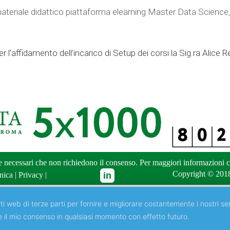
materiale didattico piattaforma elearning Master Data Science
r l’affidamento dell’incarico di Setup dei corsi la Sig.ra Alice R
ne necessari che non richiedono il consenso. Per maggiori informazioni
c
Copyright © 2018
nica
|
Privacy
|
ti web di terze parti per fornire e migliorare costantemente i nostri ser
e il mio consenso in qualsiasi momento con effetto futuro.