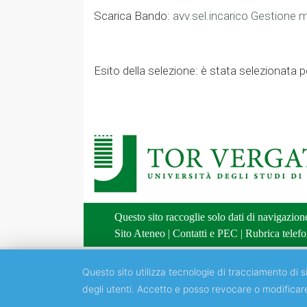
Scarica Bando:
avv.sel.incarico Gestione 
Esito della selezione: è stata selezionata pe
Questo sito raccoglie solo dati di navigazio
Sito Ateneo
|
Contatti e PEC
|
Rubrica telefo
Questo sito utilizza tecnologie di tracciamento di si
degli utenti. Accetto e posso revocare o modificar