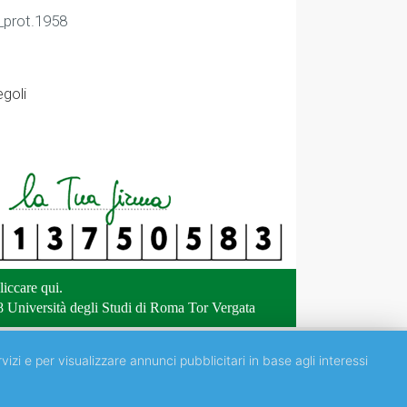
_prot.1958
egoli
liccare qui
.
 Università degli Studi di Roma Tor Vergata
vizi e per visualizzare annunci pubblicitari in base agli interessi