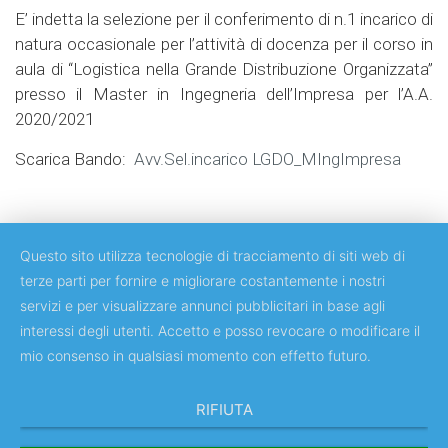
E’ indetta la selezione per il conferimento di n.1 incarico di
natura occasionale per l’attività di docenza per il corso in
aula di “Logistica nella Grande Distribuzione Organizzata”
presso il Master in Ingegneria dell’Impresa per l’A.A.
2020/2021
Scarica Bando:
Avv.Sel.incarico LGDO_MIngImpresa
Questo sito utilizza tecnologie di tracciamento di siti web di
terze parti per fornire e migliorare costantemente i nostri
servizi e per visualizzare annunci pubblicitari in base agli
Copyright © 2018 Università degli Studi di Roma Tor Vergata
interessi degli utenti. Accetto e posso revocare o modificare il
mio consenso in qualsiasi momento con effetto futuro.
RIFIUTA