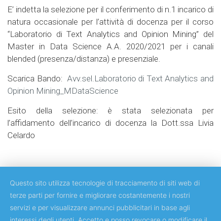
E’ indetta la selezione per il conferimento di n.1 incarico di
natura occasionale per l’attività di docenza per il corso
“Laboratorio di Text Analytics and Opinion Mining” del
Master in Data Science A.A. 2020/2021 per i canali
blended (presenza/distanza) e presenziale.
Scarica Bando:
Avv.sel.Laboratorio di Text Analytics and
Opinion Mining_MDataScience
Esito della selezione: è stata selezionata per
l’affidamento dell’incarico di docenza la Dott.ssa Livia
Celardo
Questo sito utilizza tecnologie di tracciamento di siti web di
terze parti per fornire e migliorare costantemente i nostri
servizi e per visualizzare annunci pubblicitari in base agli
Copyright © 2018 Università degli Studi di Roma Tor Vergata
interessi degli utenti. Accetto e posso revocare o modificare il