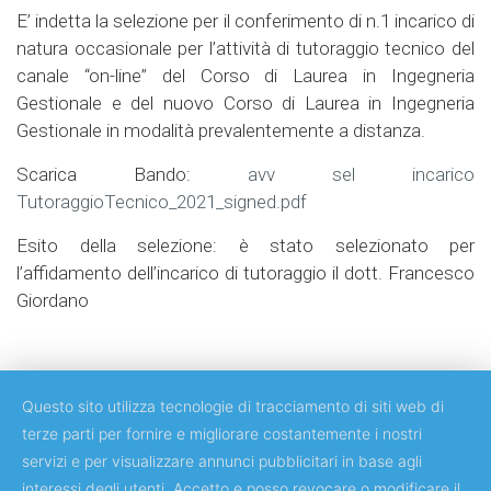
E’ indetta la selezione per il conferimento di n.1 incarico di
natura occasionale per l’attività di tutoraggio tecnico del
canale “on-line” del Corso di Laurea in Ingegneria
Gestionale e del nuovo Corso di Laurea in Ingegneria
Gestionale in modalità prevalentemente a distanza.
Scarica Bando:
avv sel incarico
TutoraggioTecnico_2021_signed.pdf
Esito della selezione: è stato selezionato per
l’affidamento dell’incarico di tutoraggio il dott. Francesco
Giordano
Questo sito utilizza tecnologie di tracciamento di siti web di
terze parti per fornire e migliorare costantemente i nostri
servizi e per visualizzare annunci pubblicitari in base agli
Copyright © 2018 Università degli Studi di Roma Tor Vergata
interessi degli utenti. Accetto e posso revocare o modificare il