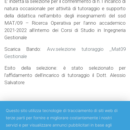
E’ indetta la selezione per il conferimento di n.1 incarico di
natura occasionale per attività di tutoraggio e supporto
della didattica nell’ambito degli insegnamenti del ssd
MAT/09 – Ricerca Operativa per l’anno accademico
2021-2022 all’interno dei Corsi di Studio in Ingegneria
Gestionale
Scarica Bando:
Avv.selezione tutoraggio _Mat09
Gestionale
Esito della selezione: è stato selezionato per
l’affidamento dell’incarico di tutoraggio il Dott. Alessio
Salvatore
Questo sito utilizza tecnologie di tracciamento di siti web di
terze parti per fornire e migliorare costantemente i nostri
servizi e per visualizzare annunci pubblicitari in base agli