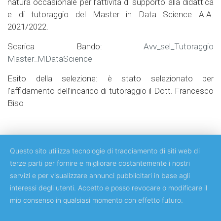
natura occasionale per l’attività di supporto alla didattica
e di tutoraggio del Master in Data Science A.A.
2021/2022.
Scarica Bando:
Avv_sel_Tutoraggio
Master_MDataScience
Esito della selezione: è stato selezionato per
l’affidamento dell’incarico di tutoraggio il Dott. Francesco
Biso
Questo sito utilizza tecnologie di tracciamento di siti web di
terze parti per fornire e migliorare costantemente i nostri
servizi e per visualizzare annunci pubblicitari in base agli
Copyright © 2018 Università degli Studi di Roma Tor Vergata
interessi degli utenti. Accetto e posso revocare o modificare il
mio consenso in qualsiasi momento con effetto futuro.