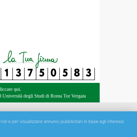
liccare qui
.
 Università degli Studi di Roma Tor Vergata
vizi e per visualizzare annunci pubblicitari in base agli interessi