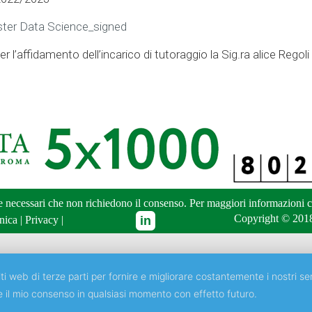
ster Data Science_signed
r l’affidamento dell’incarico di tutoraggio la Sig.ra alice Regoli
ne necessari che non richiedono il consenso. Per maggiori informazioni
c
Copyright © 2018
nica
|
Privacy
|
ti web di terze parti per fornire e migliorare costantemente i nostri ser
e il mio consenso in qualsiasi momento con effetto futuro.