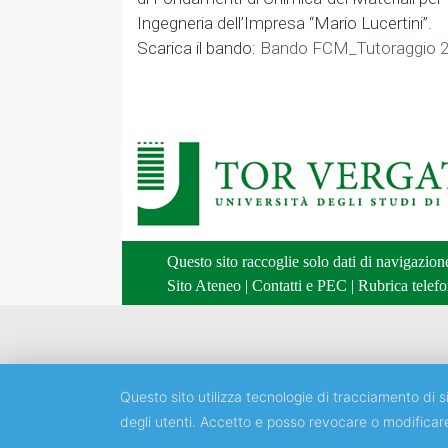
Ingegneria dell’Impresa “Mario Lucertini”.
Scarica il bando:
Bando FCM_Tutoraggio 2
Questo sito raccoglie solo dati di navigazio
Sito Ateneo
|
Contatti e PEC
|
Rubrica telefo
Questo sito utilizza tecnologie di tracciamento di si
degli utenti. Accetto e posso revocare o modificar