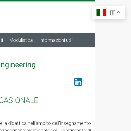
IT
ti
Modulistica
Informazioni utili
Engineering
CCASIONALE
 della didattica nell’ambito dell’insegnamento
n Ingegneria Gestionale del Dipartimento di