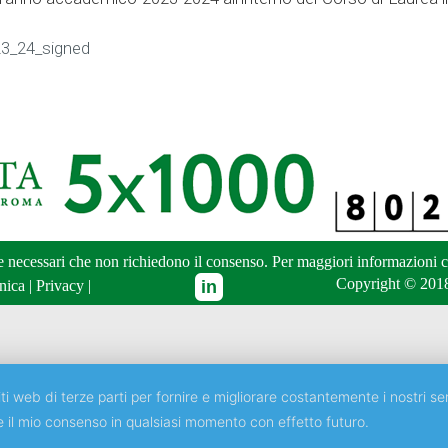
3_24_signed
ne necessari che non richiedono il consenso. Per maggiori informazioni
c
Copyright © 2018
nica
|
Privacy
|
ti web di terze parti per fornire e migliorare costantemente i nostri ser
e il mio consenso in qualsiasi momento con effetto futuro.