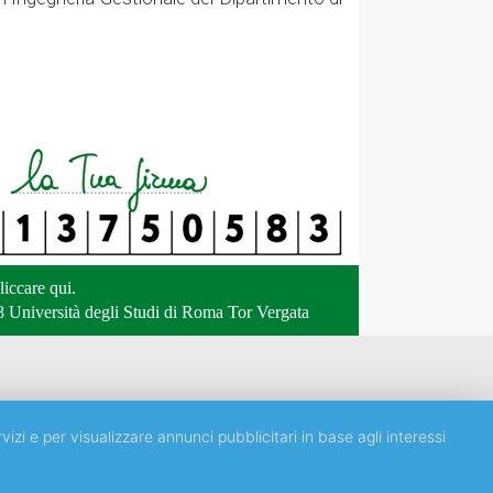
liccare qui
.
 Università degli Studi di Roma Tor Vergata
vizi e per visualizzare annunci pubblicitari in base agli interessi