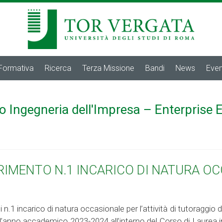
 Formativa
Ricerca
Terza Missione
Bandi
News
Even
o Ingegneria dell'Impresa – Enterprise 
ERIMENTO N.1 INCARICO DI NATURA O
i n.1 incarico di natura occasionale per l’attività di tutoraggio
 l’anno accademico 2023-2024 all’interno del Corso di Laurea i