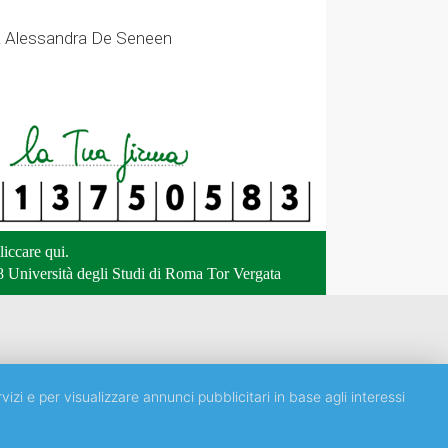
.ssa Alessandra De Seneen
liccare qui
.
 Università degli Studi di Roma Tor Vergata
vizi e per visualizzare annunci pubblicitari in base agli interessi