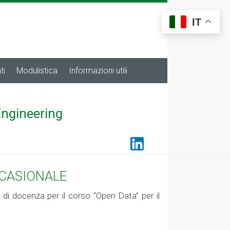
IT
ti
Modulistica
Informazioni utili
Engineering
CCASIONALE
à di docenza per il corso “Open Data” per il