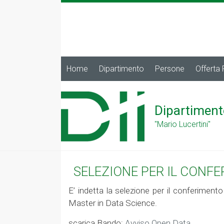
Home
Dipartimento
Persone
Offerta
Dipartiment
"Mario Lucertini"
SELEZIONE PER IL CONF
E’ indetta la selezione per il conferimento
Master in Data Science.
scarica Bando:
Avviso Open Data