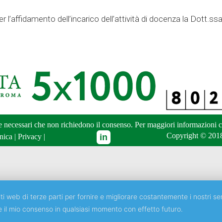
er l’affidamento dell’incarico dell’attività di docenza la Dott
ne necessari che non richiedono il consenso. Per maggiori informazioni
c
Copyright © 2018
nica
|
Privacy
|
ti web di terze parti per fornire e migliorare costantemente i nostri ser
e il mio consenso in qualsiasi momento con effetto futuro.