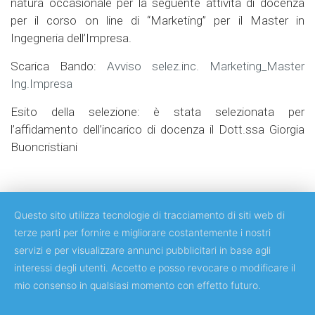
natura occasionale per la seguente attività di docenza
per il corso on line di “Marketing” per il Master in
Ingegneria dell’Impresa.
Scarica Bando:
Avviso selez.inc. Marketing_Master
Ing.Impresa
Esito della selezione: è stata selezionata per
l’affidamento dell’incarico di docenza il Dott.ssa Giorgia
Buoncristiani
Questo sito utilizza tecnologie di tracciamento di siti web di
terze parti per fornire e migliorare costantemente i nostri
servizi e per visualizzare annunci pubblicitari in base agli
Copyright © 2018 Università degli Studi di Roma Tor Vergata
interessi degli utenti. Accetto e posso revocare o modificare il
mio consenso in qualsiasi momento con effetto futuro.