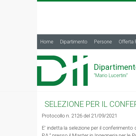
Home
Dipartimento
Persone
Offerta
Dipartiment
"Mario Lucertini"
SELEZIONE PER IL CONF
Protocollo n. 2126 del 21/09/2021
E’ indetta la selezione per il conferimento d
P.A.” presso il Master in Ingegneria per l