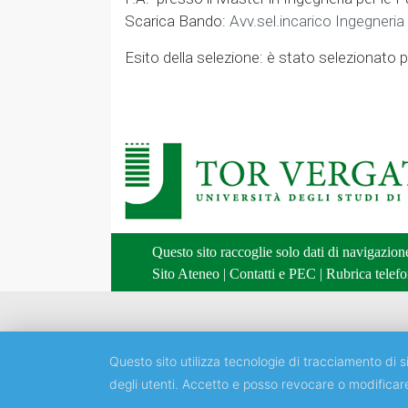
Scarica Bando:
Avv.sel.incarico Ingegneri
Esito della selezione: è stato selezionato p
Questo sito raccoglie solo dati di navigazio
Sito Ateneo
|
Contatti e PEC
|
Rubrica telefo
Questo sito utilizza tecnologie di tracciamento di si
degli utenti. Accetto e posso revocare o modificar