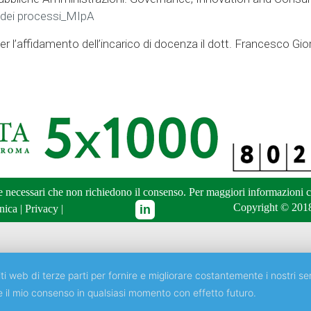
a dei processi_MIpA
er l’affidamento dell’incarico di docenza il dott. Francesco Gi
ne necessari che non richiedono il consenso. Per maggiori informazioni
c
Copyright © 2018
nica
|
Privacy
|
ti web di terze parti per fornire e migliorare costantemente i nostri ser
e il mio consenso in qualsiasi momento con effetto futuro.