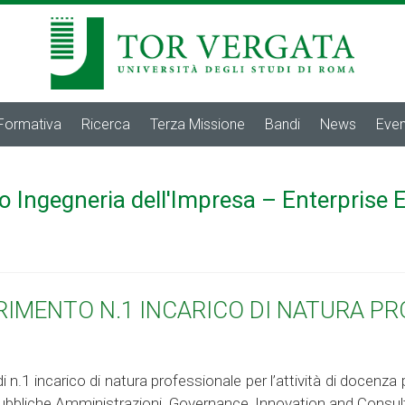
 Formativa
Ricerca
Terza Missione
Bandi
News
Even
o Ingegneria dell'Impresa – Enterprise 
ERIMENTO N.1 INCARICO DI NATURA P
i n.1 incarico di natura professionale per l’attività di docenza 
e Pubbliche Amministrazioni. Governance, Innovation and Consul