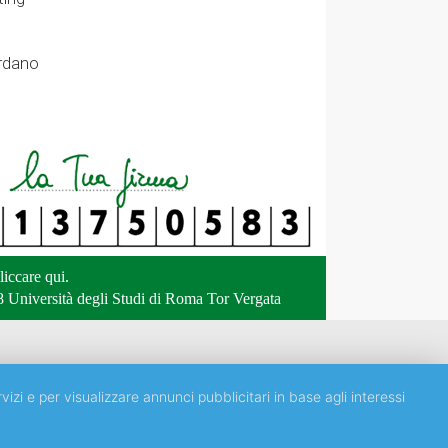
ordano
liccare qui
.
 Università degli Studi di Roma Tor Vergata
vizi e per visualizzare annunci pubblicitari in base agli interessi