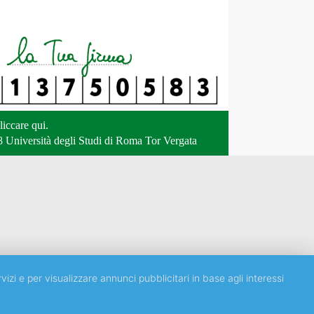
liccare qui
.
 Università degli Studi di Roma Tor Vergata
vizi e per visualizzare annunci pubblicitari in base agli interessi