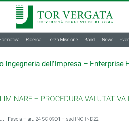
 Formativa
Ricerca
Terza Missione
Bandi
News
Even
o Ingegneria dell'Impresa – Enterprise 
LIMINARE – PROCEDURA VALUTATIVA I 
alut I Fascia – art. 24 SC 09D1 – ssd ING-IND22