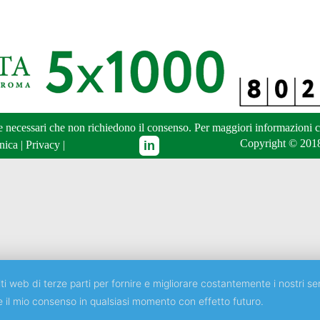
ne necessari che non richiedono il consenso. Per maggiori informazioni
c
Copyright © 2018
nica
|
Privacy
|
ti web di terze parti per fornire e migliorare costantemente i nostri ser
e il mio consenso in qualsiasi momento con effetto futuro.