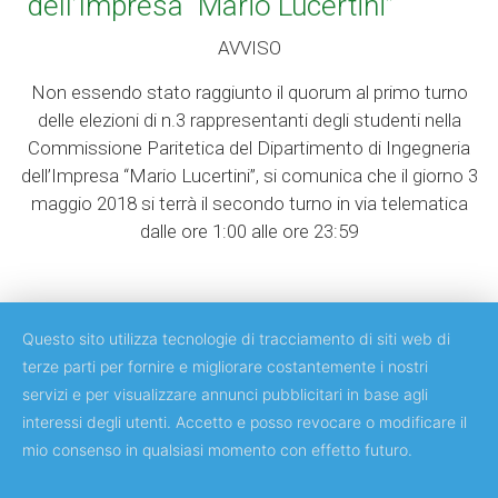
dell’Impresa “Mario Lucertini”
AVVISO
Non essendo stato raggiunto il quorum al primo turno
delle elezioni di n.3 rappresentanti degli studenti nella
Commissione Paritetica del Dipartimento di Ingegneria
dell’Impresa “Mario Lucertini”, si comunica che il giorno 3
maggio 2018 si terrà il secondo turno in via telematica
dalle ore 1:00 alle ore 23:59
Questo sito utilizza tecnologie di tracciamento di siti web di
terze parti per fornire e migliorare costantemente i nostri
servizi e per visualizzare annunci pubblicitari in base agli
Copyright © 2018 Università degli Studi di Roma Tor Vergata
interessi degli utenti. Accetto e posso revocare o modificare il
mio consenso in qualsiasi momento con effetto futuro.