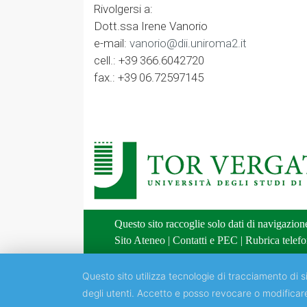
Rivolgersi a:
Dott.ssa Irene Vanorio
e-mail:
vanorio@dii.uniroma2.it
cell.: +39 366.6042720
fax.: +39 06.72597145
Questo sito raccoglie solo dati di navigazio
Sito Ateneo
|
Contatti e PEC
|
Rubrica telefo
Questo sito utilizza tecnologie di tracciamento di si
degli utenti. Accetto e posso revocare o modificar