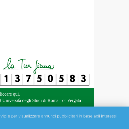
liccare qui
.
 Università degli Studi di Roma Tor Vergata
vizi e per visualizzare annunci pubblicitari in base agli interessi