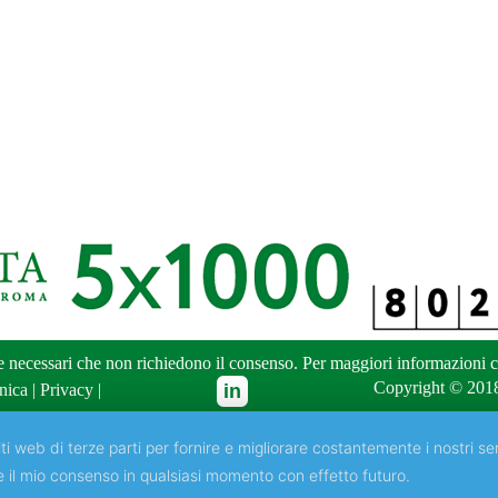
ne necessari che non richiedono il consenso. Per maggiori informazioni
c
Copyright © 2018
nica
|
Privacy
|
ti web di terze parti per fornire e migliorare costantemente i nostri ser
e il mio consenso in qualsiasi momento con effetto futuro.