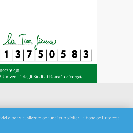
liccare qui
.
 Università degli Studi di Roma Tor Vergata
vizi e per visualizzare annunci pubblicitari in base agli interessi