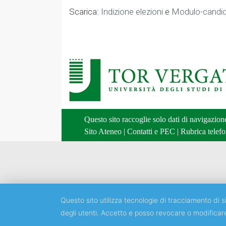
Scarica:
Indizione elezioni
e
Modulo-candid
Questo sito raccoglie solo dati di navigazio
Sito Ateneo
|
Contatti e PEC
|
Rubrica telefo
Questo sito utilizza tecnologie di tracciamento di si
degli utenti. Accetto e posso revocare o modificar