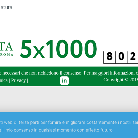
atura
.
ne necessari che non richiedono il consenso. Per maggiori informazioni
c
Copyright © 2018
nica
|
Privacy
|
ti web di terze parti per fornire e migliorare costantemente i nostri ser
e il mio consenso in qualsiasi momento con effetto futuro.