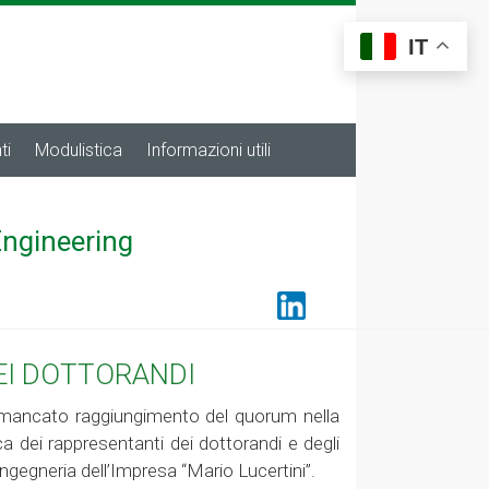
IT
ti
Modulistica
Informazioni utili
Engineering
DEI DOTTORANDI
di mancato raggiungimento del quorum nella
ca dei rappresentanti dei dottorandi e degli
ngegneria dell’Impresa “Mario Lucertini”.