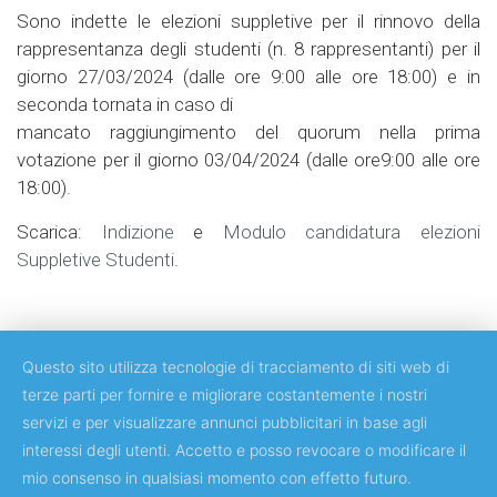
Sono indette le elezioni suppletive per il rinnovo della
rappresentanza degli studenti (n. 8 rappresentanti) per il
giorno 27/03/2024 (dalle ore 9:00 alle ore 18:00) e in
seconda tornata in caso di
mancato raggiungimento del quorum nella prima
votazione per il giorno 03/04/2024 (dalle ore9:00 alle ore
18:00).
Scarica:
Indizione
e
Modulo candidatura elezioni
Suppletive Studenti
.
Questo sito utilizza tecnologie di tracciamento di siti web di
terze parti per fornire e migliorare costantemente i nostri
servizi e per visualizzare annunci pubblicitari in base agli
Copyright © 2018 Università degli Studi di Roma Tor Vergata
interessi degli utenti. Accetto e posso revocare o modificare il
mio consenso in qualsiasi momento con effetto futuro.