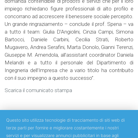
domanda contendibile di prodotti e servizi che per il loro
impiego richiedano figure professionali di alto profilo e
concorrano ad accrescere il benessere sociale percepito.
Un grande ringraziamento – conclude il prof. Spena – va
a tutto il team: Giulia D’Angiolini, Cinzia Campi, Simona
Bartocci, Daniele Carbini, Cecilia Strati, Roberto
Mugavero, Andrea Serafini, Marta Donolo, Gianni Terenzi,
Giuseppe M. Amendola, all’assistant coordinator Daniela
Melandri e a tutto il personale del Dipartimento di
Ingegneria dell’Impresa che a vario titolo ha contribuito
con il suo impegno a questo successo”.
Scarica il comunicato stampa
Questo sito utilizza tecnologie di tracciamento di siti web di
terze parti per fornire e migliorare costantemente i nostri
servizi e per visualizzare annunci pubblicitari in base agli