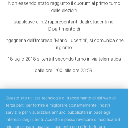
Non essendo stato raggiunto il quorum al primo turno
delle elezioni
suppletive di n.2 rappresentanti degli studenti nel
Dipartimento di
Ingegneria dell’Impresa “Mario Lucertini”, si comunica che
il giorno
18 luglio 2018 si terrà il secondo turno in via telematica
dalle ore 1:00 alle ore 23:59.
Questo sito utilizza tecnologie di tracciamento di siti web di
terze parti per fornire e migliorare costantemente i nostri
servizi e per visualizzare annunci pubblicitari in base agli
Copyright © 2018 Università degli Studi di Roma Tor Vergata
interessi degli utenti. Accetto e posso revocare o modificare il
mio consenso in qualsiasi momento con effetto futuro.