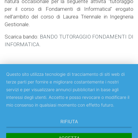
natura occasionale per la seguente attività “tutoraggio
per il corso di Fondamenti di Informatica” erogato
nell’ambito del corso di Laurea Triennale in Ingegneria
Gestionale.
Scarica bando:
BANDO TUTORAGGIO FONDAMENTI DI
INFORMATICA
.
Questo sito utilizza tecnologie di tracciamento di siti web di
terze parti per fornire e migliorare costantemente i nostri
servizi e per visualizzare annunci pubblicitari in base agli
Copyright © 2018 Università degli Studi di Roma Tor Vergata
interessi degli utenti. Accetto e posso revocare o modificare il
mio consenso in qualsiasi momento con effetto futuro.
RIFIUTA