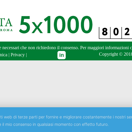
ne necessari che non richiedono il consenso. Per maggiori informazioni
c
Copyright © 2018
nica
|
Privacy
|
ti web di terze parti per fornire e migliorare costantemente i nostri ser
e il mio consenso in qualsiasi momento con effetto futuro.