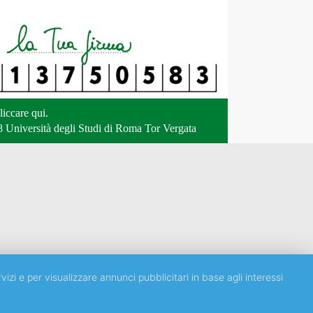
liccare qui
.
 Università degli Studi di Roma Tor Vergata
vizi e per visualizzare annunci pubblicitari in base agli interessi