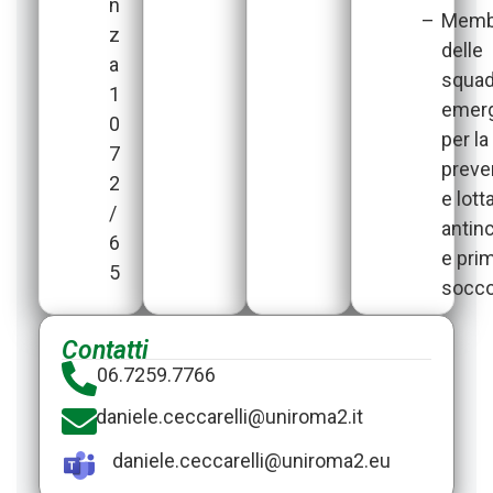
n
–
Memb
z
delle
a
squad
1
emer
0
per la
7
preve
2
e lott
/
antin
6
e pri
5
socco
Contatti
06.7259.7766
daniele.ceccarelli@​uniroma2.it
daniele.ceccarelli@​uniroma2.eu