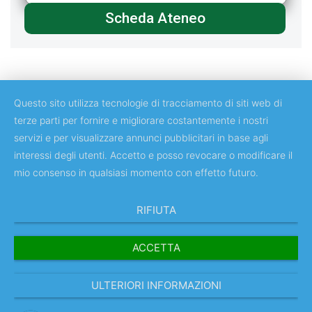
Scheda Ateneo
Questo sito utilizza tecnologie di tracciamento di siti web di
terze parti per fornire e migliorare costantemente i nostri
servizi e per visualizzare annunci pubblicitari in base agli
Copyright © 2018 Università degli Studi di Roma Tor Vergata
interessi degli utenti. Accetto e posso revocare o modificare il
mio consenso in qualsiasi momento con effetto futuro.
RIFIUTA
ACCETTA
ULTERIORI INFORMAZIONI