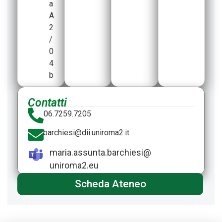
a
A
2
/
0
4
b
Contatti
06.7259.7205
barchiesi@dii.uniroma2.it
maria.assunta.barchiesi@​
uniroma2.eu
Scheda Ateneo