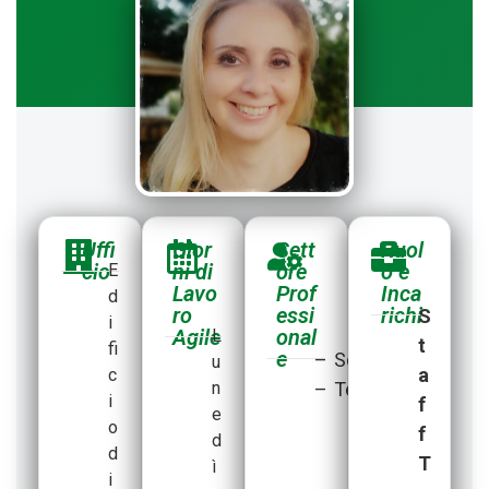
Uffi
Gior
Sett
Ruol
cio
ni di
ore
o e
E
Lavo
Prof
Inca
d
ro
essi
richi
S
i
Agile
onal
L
t
fi
e
–
Scientifico
u
a
c
n
–
Tecnologico
i
f
e
o
f
d
d
T
ì
i