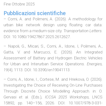
Fine Ottobre 2025
Pubblicazioni scientifiche
– Comi, A. and Polimeni, A. (2026). A methodology for
urban bike network design using floating car data:
evidence from a medium-size city.
Transportation Letters.
DOI: 10.1080/19427867.2025.2612627.
– Napoli, G., Micari, S., Comi, A., Idone, I, Polimeni, A.,
Gatta, V. and Marcucci, E. (2026). An Integrated
Assessment of Battery and Hydrogen Electric Vehicles
for Urban and Interurban Service Operations.
Energies,
19(4)
, 1113. DOI: 10.3390/en19041113.
– Comi, A., Idone, I., Cortese, M. and Hriekova, O. (2026).
Investigating the Choice of Receiving On-Line Purchases
Through Discrete Choice Modelling Approach. in: O.
Gervasi et al. (Eds.),
ICCSA 2025 Workshops,
LNCS
15892, pp. 140–156, 2026. DOI: 10.1007/978-3-031-