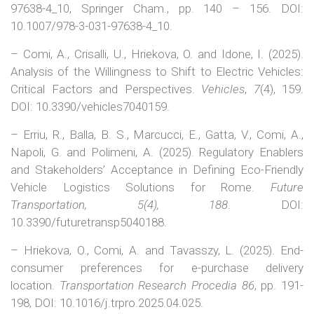
97638-4_10, Springer Cham., pp. 140 – 156. DOI:
10.1007/978-3-031-97638-4_10.
– Comi, A., Crisalli, U., Hriekova, O. and Idone, I. (2025).
Analysis of the Willingness to Shift to Electric Vehicles:
Critical Factors and Perspectives.
Vehicles
,
7
(4), 159.
DOI: 10.3390/vehicles7040159.
– Erriu, R., Balla, B. S., Marcucci, E., Gatta, V., Comi, A.,
Napoli, G. and Polimeni, A. (2025). Regulatory Enablers
and Stakeholders’ Acceptance in Defining Eco-Friendly
Vehicle Logistics Solutions for Rome.
Future
Transportation, 5(4), 188
. DOI:
10.3390/futuretransp5040188.
– Hriekova, O., Comi, A. and Tavasszy, L. (2025). End-
consumer preferences for e-purchase delivery
location.
Transportation Research Procedia 86
, pp. 191-
198, DOI: 10.1016/j.trpro.2025.04.025.