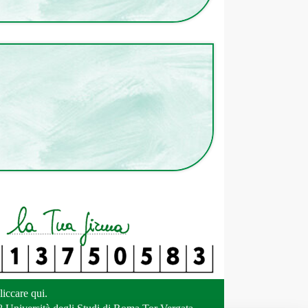
liccare qui
.