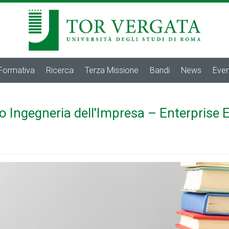
 Formativa
Ricerca
Terza Missione
Bandi
News
Even
o Ingegneria dell'Impresa – Enterprise 