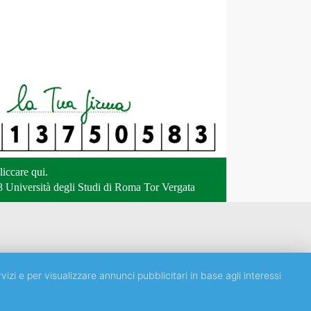
liccare qui
.
 Università degli Studi di Roma Tor Vergata
vizi e per visualizzare annunci pubblicitari in base agli interessi