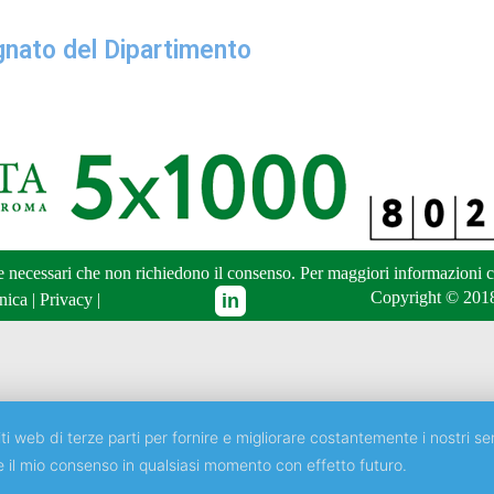
gnato del Dipartimento
ne necessari che non richiedono il consenso. Per maggiori informazioni
c
Copyright © 2018
nica
|
Privacy
|
ti web di terze parti per fornire e migliorare costantemente i nostri ser
e il mio consenso in qualsiasi momento con effetto futuro.