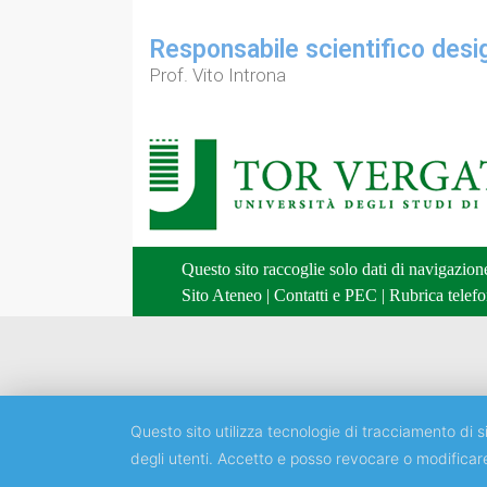
Responsabile scientifico desi
Prof. Vito Introna
Questo sito raccoglie solo dati di navigazio
Sito Ateneo
|
Contatti e PEC
|
Rubrica telefo
Questo sito utilizza tecnologie di tracciamento di si
degli utenti. Accetto e posso revocare o modificar