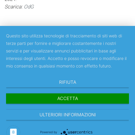
Scarica:
OdG
Questo sito utilizza tecnologie di tracciamento di siti web di
terze parti per fornire e migliorare costantemente i nostri
servizi e per visualizzare annunci pubblicitari in base agli
Copyright © 2018 Università degli Studi di Roma Tor Vergata
interessi degli utenti. Accetto e posso revocare o modificare il
mio consenso in qualsiasi momento con effetto futuro.
RIFIUTA
ACCETTA
ULTERIORI INFORMAZIONI
Powered by