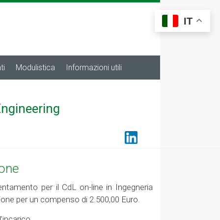
IT
ti
Modulistica
Informazioni utili
Engineering
ione
ientamento per il CdL on-line in Ingegneria
gnazione per un compenso di 2.500,00 Euro.
’incarico.