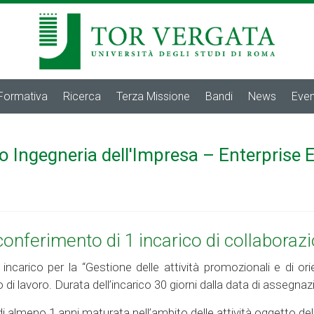
 Formativa
Ricerca
Terza Missione
Bandi
News
Even
o Ingegneria dell'Impresa – Enterprise 
conferimento di 1 incarico di collaboraz
 incarico per la “Gestione delle attività promozionali e di or
ario di lavoro. Durata dell’incarico 30 giorni dalla data di asse
di almeno 1 anni maturata nell’ambito delle attività oggetto dell