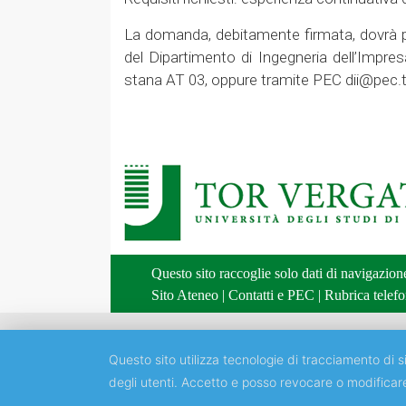
La domanda, debitamente firmata, dovrà per
del Dipartimento di Ingegneria dell’Impres
stana AT 03, oppure tramite PEC dii@pec.to
Questo sito raccoglie solo dati di navigazio
Sito Ateneo
|
Contatti e PEC
|
Rubrica telefo
Questo sito utilizza tecnologie di tracciamento di si
degli utenti. Accetto e posso revocare o modificar