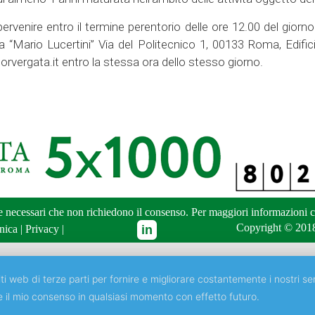
venire entro il termine perentorio delle ore 12.00 del giorn
a “Mario Lucertini” Via del Politecnico 1, 00133 Roma, Edific
rvergata.it entro la stessa ora dello stesso giorno.
ne necessari che non richiedono il consenso. Per maggiori informazioni
c
Copyright © 2018
nica
|
Privacy
|
ti web di terze parti per fornire e migliorare costantemente i nostri ser
e il mio consenso in qualsiasi momento con effetto futuro.