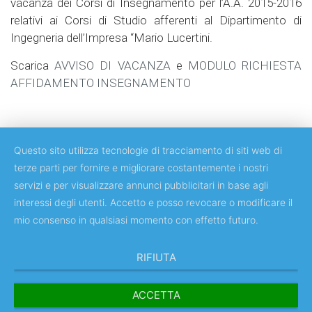
vacanza dei Corsi di Insegnamento per l’A.A. 2015-2016
relativi ai Corsi di Studio afferenti al Dipartimento di
Ingegneria dell’Impresa “Mario Lucertini.
Scarica
AVVISO DI VACANZA
e
MODULO RICHIESTA
AFFIDAMENTO INSEGNAMENTO
Questo sito utilizza tecnologie di tracciamento di siti web di
terze parti per fornire e migliorare costantemente i nostri
servizi e per visualizzare annunci pubblicitari in base agli
Copyright © 2018 Università degli Studi di Roma Tor Vergata
interessi degli utenti. Accetto e posso revocare o modificare il
mio consenso in qualsiasi momento con effetto futuro.
RIFIUTA
ACCETTA