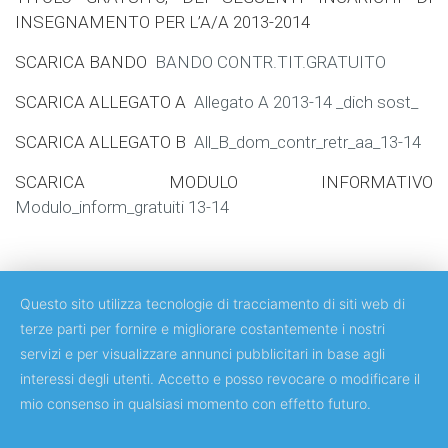
INSEGNAMENTO PER L’A/A 2013-2014
SCARICA BANDO
BANDO CONTR.TIT.GRATUITO
SCARICA ALLEGATO A
Allegato A 2013-14 _dich sost_
SCARICA ALLEGATO B
All_B_dom_contr_retr_aa_13-14
SCARICA MODULO INFORMATIVO
Modulo_inform_gratuiti 13-14
Questo sito utilizza tecnologie di tracciamento di siti web di
terze parti per fornire e migliorare costantemente i nostri
servizi e per visualizzare annunci pubblicitari in base agli
Copyright © 2018 Università degli Studi di Roma Tor Vergata
interessi degli utenti. Accetto e posso revocare o modificare il
mio consenso in qualsiasi momento con effetto futuro.