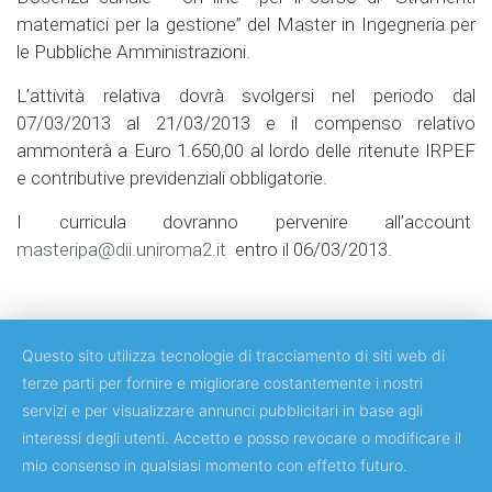
matematici per la gestione” del Master in Ingegneria per
le Pubbliche Amministrazioni.
L’attività relativa dovrà svolgersi nel periodo dal
07/03/2013 al 21/03/2013 e il compenso relativo
ammonterà a Euro 1.650,00 al lordo delle ritenute IRPEF
e contributive previdenziali obbligatorie.
I curricula dovranno pervenire all’account
masteripa@dii.uniroma2.it
entro il 06/03/2013.
Questo sito utilizza tecnologie di tracciamento di siti web di
terze parti per fornire e migliorare costantemente i nostri
servizi e per visualizzare annunci pubblicitari in base agli
Copyright © 2018 Università degli Studi di Roma Tor Vergata
interessi degli utenti. Accetto e posso revocare o modificare il
mio consenso in qualsiasi momento con effetto futuro.