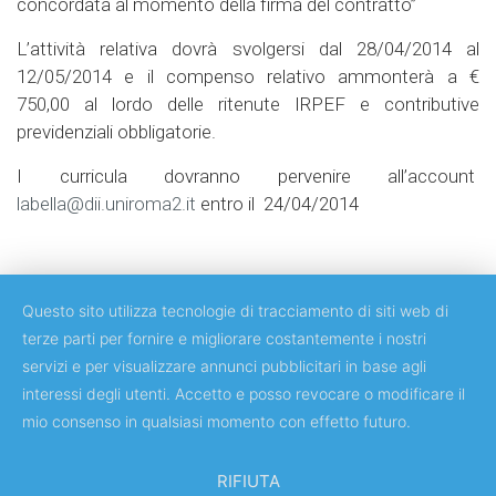
concordata al momento della firma del contratto”
L’attività relativa dovrà svolgersi dal 28/04/2014 al
12/05/2014 e il compenso relativo ammonterà a €
750,00 al lordo delle ritenute IRPEF e contributive
previdenziali obbligatorie.
I curricula dovranno pervenire all’account
labella@dii.uniroma2.it
entro il 24/04/2014
Questo sito utilizza tecnologie di tracciamento di siti web di
terze parti per fornire e migliorare costantemente i nostri
servizi e per visualizzare annunci pubblicitari in base agli
Copyright © 2018 Università degli Studi di Roma Tor Vergata
interessi degli utenti. Accetto e posso revocare o modificare il
mio consenso in qualsiasi momento con effetto futuro.
RIFIUTA