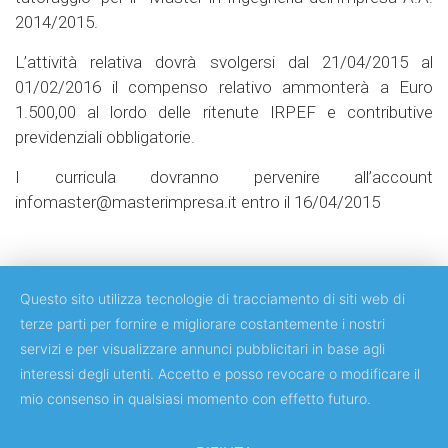
2014/2015.
L’attività relativa dovrà svolgersi dal 21/04/2015 al
01/02/2016 il compenso relativo ammonterà a Euro
1.500,00 al lordo delle ritenute IRPEF e contributive
previdenziali obbligatorie.
I curricula dovranno pervenire all’account
infomaster@masterimpresa.it entro il 16/04/2015
Questo sito utilizza tecnologie di tracciamento di siti web di
terze parti per fornire e migliorare costantemente i nostri
servizi e per visualizzare annunci pubblicitari in base agli
Copyright © 2018 Università degli Studi di Roma Tor Vergata
interessi degli utenti. Accetto e posso revocare o modificare il
mio consenso in qualsiasi momento con effetto futuro.