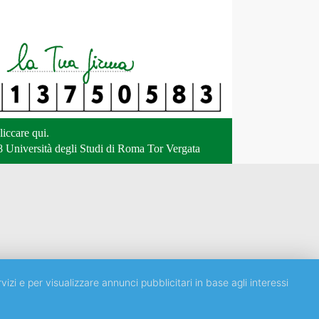
liccare qui
.
 Università degli Studi di Roma Tor Vergata
vizi e per visualizzare annunci pubblicitari in base agli interessi