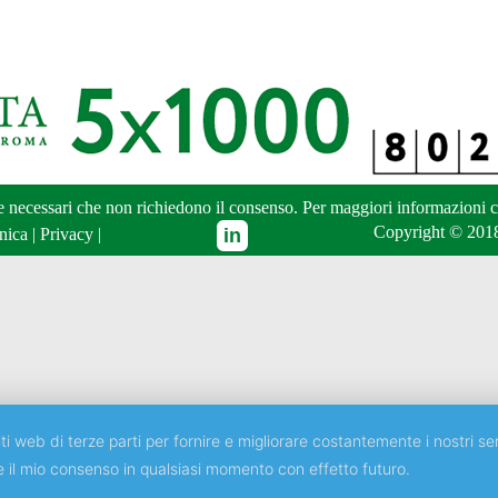
ne necessari che non richiedono il consenso. Per maggiori informazioni
c
Copyright © 2018
nica
|
Privacy
|
ti web di terze parti per fornire e migliorare costantemente i nostri ser
e il mio consenso in qualsiasi momento con effetto futuro.