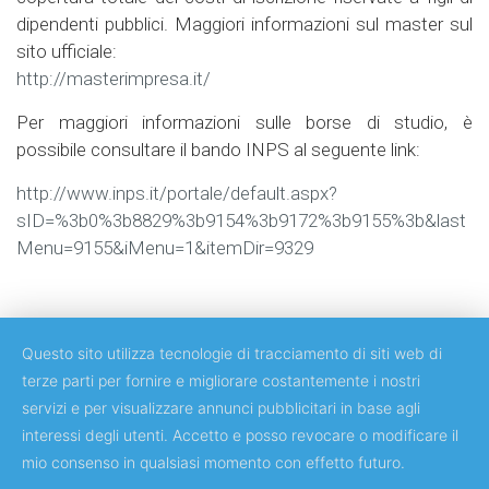
dipendenti pubblici. Maggiori informazioni sul master sul
sito ufficiale:
http://masterimpresa.it/
Per maggiori informazioni sulle borse di studio, è
possibile consultare il bando INPS al seguente link:
http://www.inps.it/portale/default.aspx?
sID=%3b0%3b8829%3b9154%3b9172%3b9155%3b&last
Menu=9155&iMenu=1&itemDir=9329
Questo sito utilizza tecnologie di tracciamento di siti web di
terze parti per fornire e migliorare costantemente i nostri
servizi e per visualizzare annunci pubblicitari in base agli
Copyright © 2018 Università degli Studi di Roma Tor Vergata
interessi degli utenti. Accetto e posso revocare o modificare il
mio consenso in qualsiasi momento con effetto futuro.